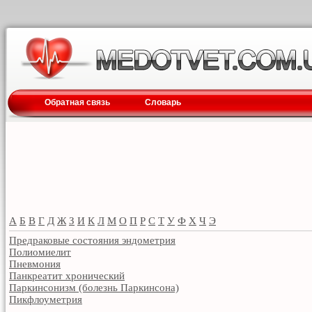
Обратная связь
Словарь
А
Б
В
Г
Д
Ж
З
И
К
Л
М
О
П
Р
С
Т
У
Ф
Х
Ч
Э
Предраковые состояния эндометрия
Полиомиелит
Пневмония
Панкреатит хронический
Паркинсонизм (болезнь Паркинсона)
Пикфлоуметрия