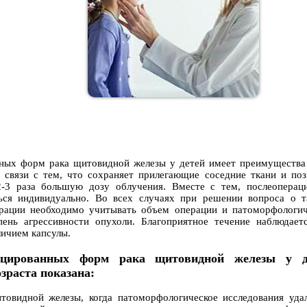
ных форм рака щитовидной железы у детей имеет преимущества
 связи с тем, что сохраняет прилегающие соседние ткани и поз
-3 раза большую дозу облучения.
Вместе с тем, послеоперац
ься индивидуально. Во всех случаях при решении вопроса о т
ерации необходимо учитывать объем операции и патоморфологи
пень агрессивности опухоли. Благоприятное течение наблюдает
личием капсулы.
енцированных форм рака щитовидной железы у д
зраста показана:
товидной железы, когда патоморфологическое исследования уда