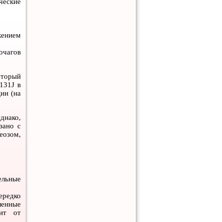
ческие
жением
очагов
оторый
131J в
ии (на
днако,
зано с
еозом,
ельные
ередко
ленные
сит от