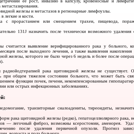
цетричний ее рост, инвазию в капсулу, кровеносные и лимфати
а метастазирования.
видной железы и метастазов в регионарные лимфоузлы.
в легкие и кости.
а с прорастанием или смещением трахеи, пищевода, пора
ательно 131J назначить после технически возможного удаления 
ы считается выявление верифицированного рака у больного, к
месяцев после выходного лечения, а также выявления накопления 
ой железы, которого не было через 6 недель и более после операц
).
 радиойодтерапией рака щитовидной железы не существует. О
ть при общем тяжелом состоянии больного, что может быть свя
ением функции почек, печени, некомпенсированным гипопаратир
мии или острых инфекционных заболеваниях.
й:
недомогание, транзиторные сиалоадениты, тиреоидиты, незначит
рм рака щитовидной железы (редко), гепатоцеллюлярного рака, н
азов — легочный фиброз, возможны ксеростомии, аменорея. Уда
ечению после удаления первичной опухоли. Прогноз зави
ии, возраста и пола больного.