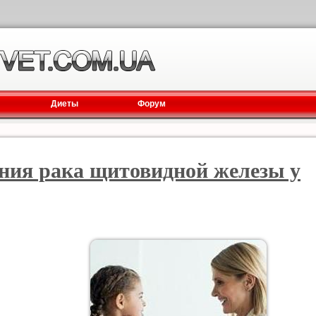
Диеты
Форум
ения рака щитовидной железы у