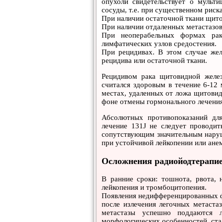
опухоли свидетельствует о мульти
сосуды, т.е. при существенном риск
При наличии остаточной ткани щито
При наличии отдаленных метастазов 
При неоперабельных формах рак
лимфатических узлов средостения.
При рецидивах. В этом случае жел
рецидива или остаточной ткани.
Рецидивом рака щитовидной желез
считался здоровым в течение 6-12 
местах, удаленных от ложа щитовидн
фоне отмены гормонального лечения
Абсолютных противопоказаний для
лечение 131J не следует проводи
сопутствующим значительным наруш
при устойчивой лейкопении или ане
Осложнения радиойодтерапие
В ранние сроки: тошнота, рвота, 
лейкопения и тромбоцитопения.
Появления недифференцированных фо
после излечения легочных метаст
метастазы успешно поддаются л
морфологических особенностей, стад