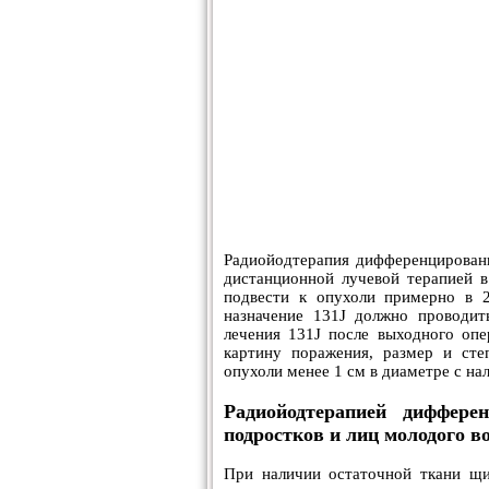
Радиойодтерапия дифференцирован
дистанционной лучевой терапией в
подвести к опухоли примерно в 2
назначение 131J должно проводит
лечения 131J после выходного оп
картину поражения, размер и сте
опухоли менее 1 см в диаметре с на
Радиойодтерапией диффер
подростков и лиц молодого во
При наличии остаточной ткани щи