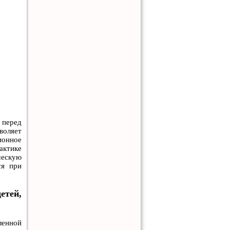
 перед
воляет
ионное
актике
ческую
ся при
етей,
ленной