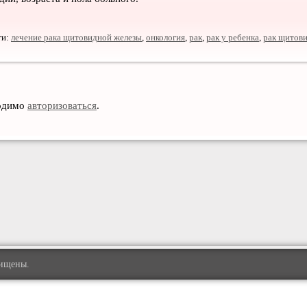
ги:
лечение рака щитовидной железы
,
онкология
,
рак
,
рак у ребенка
,
рак щитов
ходимо
авторизоваться
.
щищены.