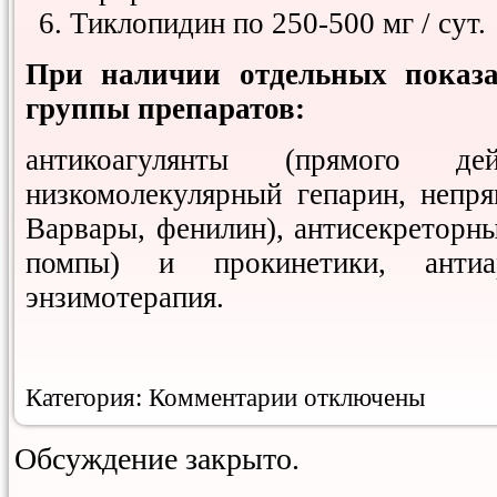
Тиклопидин по 250-500 мг / сут.
При наличии отдельных показ
группы препаратов:
антикоагулянты (прямого де
низкомолекулярный гепарин, непря
Варвары, фенилин), антисекреторн
помпы) и прокинетики, антиар
энзимотерапия.
к
Категория:
Комментарии
отключены
записи
Системная
склеродермия
Обсуждение закрыто.