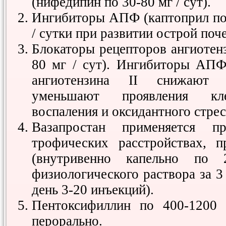
(нифедипин по 30-80 мг / сут).
Ингибиторы АПФ (каптоприл по 2
/ сутки при развитии острой поч
Блокаторы рецепторов ангиотенз
80 мг / сут). Ингибиторы АПФ
ангиотензина II снижают а
уменьшают проявления кле
воспаления и оксидантного стрес
Вазапростан применяется п
трофических расстройствах, 
(внутривенно капельно п
физиологического раствора за 3
день 3-20 инъекций).
Пентоксифиллин по 400-1200 
перорально.