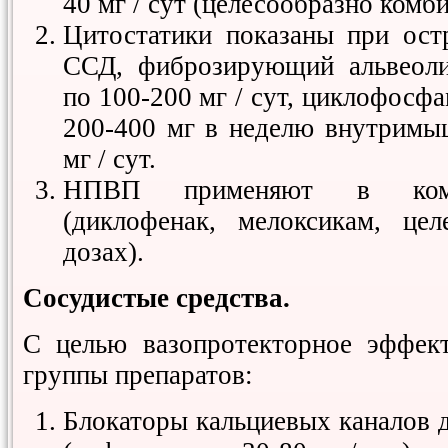
40 мг / сут (целесообразно комби
Цитостатики показаны при ост
ССД, фиброзирующий альвеоли
по 100-200 мг / сут, циклофосфа
200-400 мг в неделю внутримы
мг / сут.
НПВП применяют в комби
(диклофенак, мелоксикам, це
дозах).
Сосудистые средства.
С целью вазопротекторное эффек
группы препаратов:
Блокаторы кальциевых каналов 